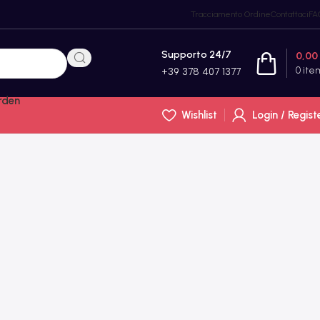
Tracciamento Ordine
Contattaci
FA
Supporto 24/7
0,00
0
ite
+39 378 407 1377
rden
Wishlist
Login / Regist